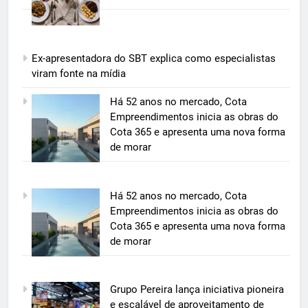
Ex-apresentadora do SBT explica como especialistas
viram fonte na mídia
5
Há 52 anos no mercado, Cota
Grupo Pereira lança iniciativa
Empreendimentos inicia as obras do
pioneira e escalável de
Cota 365 e apresenta uma nova forma
aproveitamento de frutas, legumes
de morar
ECONOMIA & NEGÓCIOS
e verduras
6
Há 52 anos no mercado, Cota
BIM transforma a construção civil
Empreendimentos inicia as obras do
e mostra na prática como reduzir
Cota 365 e apresenta uma nova forma
custos, evitar desperdícios e
ECONOMIA & NEGÓCIOS
de morar
acelerar obras públicas e privadas
7
Grupo Pereira lança iniciativa pioneira
A 6ª edição do Prêmio ACI OCESC
e escalável de aproveitamento de