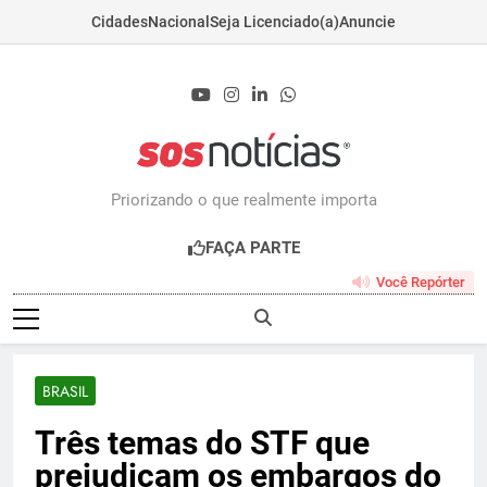
Cidades
Nacional
Seja Licenciado(a)
Anuncie
Skip
to
content
Sosnoticias.com.b
Priorizando o que realmente importa
FAÇA PARTE
Você Repórter
BRASIL
Três temas do STF que
prejudicam os embargos do