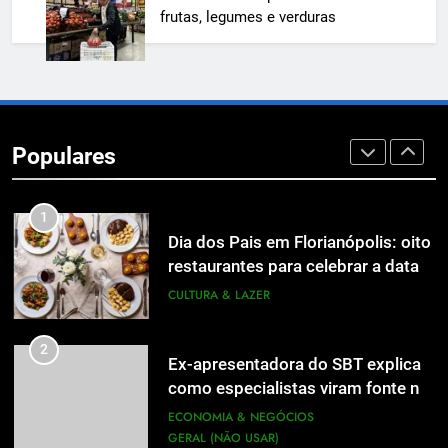
de Jornalismo está com as
frutas, legumes e verduras
inscrições abertas
UTILIDADE PÚBLICA
8
A 6ª edição do Prêmio ACI OCESC
de Jornalismo está com as
Populares
inscrições abertas
UTILIDADE PÚBLICA
1
Dia dos Pais em Florianópolis: oito
restaurantes para celebrar a data
em família
CULTURA & LAZER
2
Ex-apresentadora do SBT explica
como especialistas viram fonte na
mídia
ECONOMIA & NEGÓCIOS
GERAL (NÃO USAR)